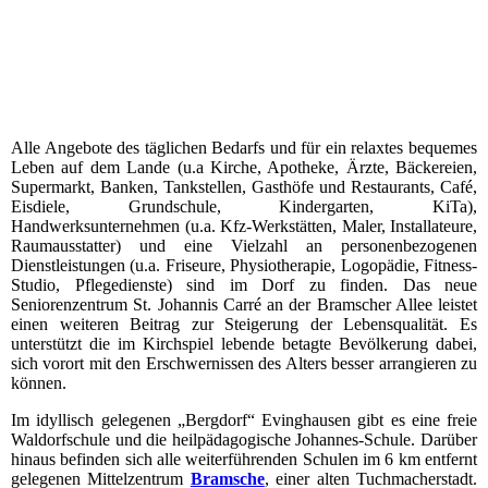
Alle Angebote des täglichen Bedarfs und für ein relaxtes bequemes
Leben auf dem Lande (u.a Kirche, Apotheke, Ärzte, Bäckereien,
Supermarkt, Banken, Tankstellen, Gasthöfe und Restaurants, Café,
Eisdiele, Grundschule, Kindergarten, KiTa),
Handwerksunternehmen (u.a. Kfz-Werkstätten, Maler, Installateure,
Raumausstatter) und eine Vielzahl an personenbezogenen
Dienstleistungen (u.a. Friseure, Physiotherapie, Logopädie, Fitness-
Studio, Pflegedienste) sind im Dorf zu finden. Das neue
Seniorenzentrum St. Johannis Carré an der Bramscher Allee leistet
einen weiteren Beitrag zur Steigerung der Lebensqualität. Es
unterstützt die im Kirchspiel lebende betagte Bevölkerung dabei,
sich vorort mit den Erschwernissen des Alters besser arrangieren zu
können.
Im idyllisch gelegenen „Bergdorf“ Evinghausen gibt es eine freie
Waldorfschule und die heilpädagogische Johannes-Schule. Darüber
hinaus befinden sich alle weiterführenden Schulen im 6 km entfernt
gelegenen Mittelzentrum
Bramsche
, einer alten Tuchmacherstadt.