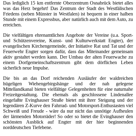
Das lediglich 15 km entfernte Oberzentrum Osnabrück bietet alles
was das Herz begehrt! Das Zentrum der Stadt des Westfälischen
Friedens (neben Münster in Westfalen) ist bequem in einer halben
Stunde mit einem Expressbus, aber natürlich auch mit dem Auto, zu
erreichen.
Die vielfältigen ehrenamtlichen Angebote der Vereine (u.a. Sport-
und Schützenvereine, Kunst- und Kulturwerkstatt Engter), der
evangelischen Kirchengemeinde, der Initiative Rat und Tat und der
Feuerwehr Engter sorgen dafür, dass das Miteinander gemeinsam
aktiv gestaltet werden kann. Der Umbau der alten Feuerwache zu
einem Dorfgemeinschaftszentrum gibt dem dörflichen Leben
sicherlich neue Impulse.
Die bis an das Dorf reichenden Ausläufer der waldreichen
hügeligen Wiehengebirgshänge und der nah gelegene
Mittellandkanal bieten vielfältige Gelegenheiten für eine naturnahe
Freizeitgestaltung. Die ehemals als geschlossene Lindenallee
eingefaßte Evinghauser Straße bietet mit ihrer Steigung und der
legendären Z-Kurve den Fahrrad- und Motorsport-Enthusiasten viel
Schweiß und Freude - wäre da nur nicht das unnötige Aufheulen
der lärmenden Motorräder! So oder so bietet die Evinghauser den
schönsten Ausblick auf Engter mit der hier beginnenden
norddeutschen Tiefebene.