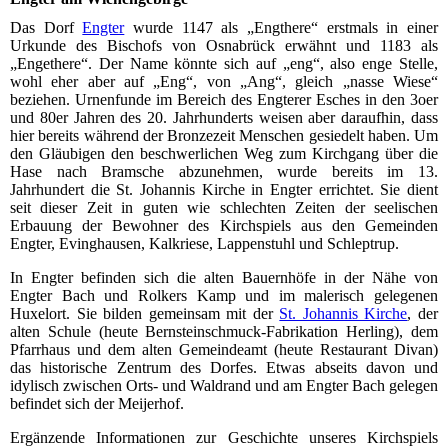
Das Dorf
Engter
wurde 1147 als „Engthere“ erstmals in einer
Urkunde des Bischofs von Osnabrück erwähnt und 1183 als
„Engethere“. Der Name könnte sich auf „eng“, also enge Stelle,
wohl eher aber auf „Eng“, von „Ang“, gleich „nasse Wiese“
beziehen. Urnenfunde im Bereich des Engterer Esches in den 3oer
und 80er Jahren des 20. Jahrhunderts weisen aber daraufhin, dass
hier bereits während der Bronzezeit Menschen gesiedelt haben. Um
den Gläubigen den beschwerlichen Weg zum Kirchgang über die
Hase nach Bramsche abzunehmen, wurde bereits im 13.
Jahrhundert die St. Johannis Kirche in Engter errichtet. Sie dient
seit dieser Zeit in guten wie schlechten Zeiten der seelischen
Erbauung der Bewohner des Kirchspiels aus den Gemeinden
Engter, Evinghausen, Kalkriese, Lappenstuhl und Schleptrup.
In Engter befinden sich die alten Bauernhöfe in der Nähe von
Engter Bach und Rolkers Kamp und im malerisch gelegenen
Huxelort. Sie bilden gemeinsam mit der
St. Johannis Kirche
, der
alten Schule (heute Bernsteinschmuck-Fabrikation Herling), dem
Pfarrhaus und dem alten Gemeindeamt (heute Restaurant Divan)
das historische Zentrum des Dorfes. Etwas abseits davon und
idylisch zwischen Orts- und Waldrand und am Engter Bach gelegen
befindet sich der Meijerhof.
Ergänzende Informationen zur Geschichte unseres Kirchspiels